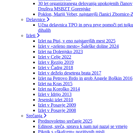
30 let organiziranega delovanja upokojenih članov
Društva MSBZT Gorenjske
Poklon, Mariji Veber, najstarejši članici Zbornice-
Delavnice
Učna delavnica TPO in prva prve pomoči pri tujku
dihalih
Izleti
Izlet na Ptuj, v eno najstarejših mest 2025
Izlet v »zeleno mesto« Šaleške doline 2024
Izlet na Dolenjsko 2023
Izlet v Celje 2022
Izlet v Rezijo 2019
Izlet v Čadrg 2018
Izlet v deželo desetega brata 2017
Izlet na Petrovo Brdo in grob Angele Boškin 2016
Izlet na Kras 2015
Izlet na Koroško 2014
Izlet v Idrijo 2013
Jesenski izlet 2010
Izlet v Posavje 2009
Izlet v Posavje 2008
Srečanja
Prednovoletno srečanje 2025
Edinost, sreča, sprava k nam naj nazaj se vrnejo
Piknik s »škafcem« pozitivnih misli