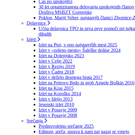
Čas po upokojitvi
30 let organiziranega delovanja upokojenih članov
Društva MSBZT Gorenjske
Poklon, Mariji Veber, najstarejši članici Zbornice-
Delavnice
Učna delavnica TPO in prva prve pomoči pri tujku
dihalih
Izleti
Izlet na Ptuj, v eno najstarejših mest 2025
Izlet v »zeleno mesto« Šaleške doline 2024
Izlet na Dolenjsko 2023
Izlet v Celje 2022
Izlet v Rezijo 2019
Izlet v Čadrg 2018
Izlet v deželo desetega brata 2017
Izlet na Petrovo Brdo in grob Angele Boškin 2016
Izlet na Kras 2015
Izlet na Koroško 2014
Izlet v Idrijo 2013
Jesenski izlet 2010
Izlet v Posavje 2009
Izlet v Posavje 2008
Srečanja
Prednovoletno srečanje 2025
Edinost, sreča, sprava k nam naj nazaj se vrnejo