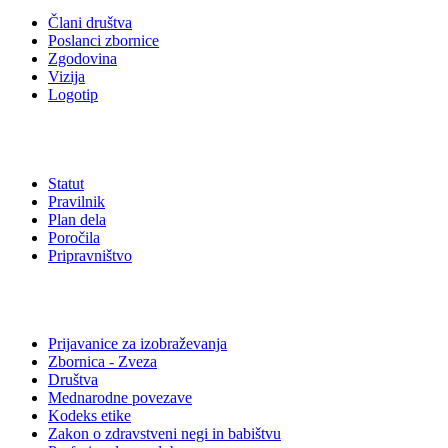
Člani društva
Poslanci zbornice
Zgodovina
Vizija
Logotip
Akti društva
Statut
Pravilnik
Plan dela
Poročila
Pripravništvo
Povezave
Prijavanice za izobraževanja
Zbornica - Zveza
Društva
Mednarodne povezave
Kodeks etike
Zakon o zdravstveni negi in babištvu