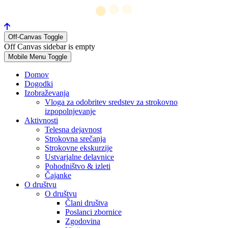
Off-Canvas Toggle
Off Canvas sidebar is empty
Mobile Menu Toggle
Domov
Dogodki
Izobraževanja
Vloga za odobritev sredstev za strokovno
izpopolnjevanje
Aktivnosti
Telesna dejavnost
Strokovna srečanja
Strokovne ekskurzije
Ustvarjalne delavnice
Pohodništvo & izleti
Čajanke
O društvu
O društvu
Člani društva
Poslanci zbornice
Zgodovina