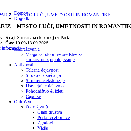
Domov
Dogodki
ARIZ – MESTO LUČI, UMETNOSTI IN ROMANTI
Kraj
: Strokovna ekskurzija v Pariz
Čas
: 10.09-13.09.2026
 informacij
Izobraževanja
Vloga za odobritev sredstev za
strokovno izpopolnjevanje
Aktivnosti
Telesna dejavnost
Strokovna srečanja
Strokovne ekskurzije
Ustvarjalne delavnice
Pohodništvo & izleti
Čajanke
O društvu
O društvu
Člani društva
Poslanci zbornice
Zgodovina
Vizija