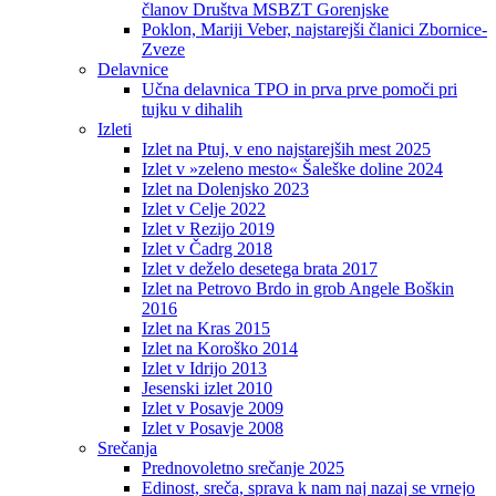
članov Društva MSBZT Gorenjske
Poklon, Mariji Veber, najstarejši članici Zbornice-
Zveze
Delavnice
Učna delavnica TPO in prva prve pomoči pri
tujku v dihalih
Izleti
Izlet na Ptuj, v eno najstarejših mest 2025
Izlet v »zeleno mesto« Šaleške doline 2024
Izlet na Dolenjsko 2023
Izlet v Celje 2022
Izlet v Rezijo 2019
Izlet v Čadrg 2018
Izlet v deželo desetega brata 2017
Izlet na Petrovo Brdo in grob Angele Boškin
2016
Izlet na Kras 2015
Izlet na Koroško 2014
Izlet v Idrijo 2013
Jesenski izlet 2010
Izlet v Posavje 2009
Izlet v Posavje 2008
Srečanja
Prednovoletno srečanje 2025
Edinost, sreča, sprava k nam naj nazaj se vrnejo