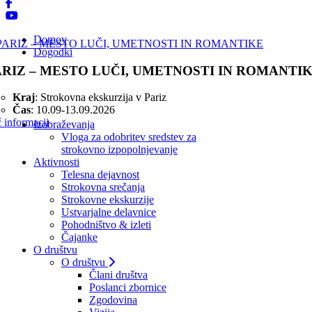
Domov
Dogodki
ARIZ – MESTO LUČI, UMETNOSTI IN ROMANTI
Kraj
: Strokovna ekskurzija v Pariz
Čas
: 10.09-13.09.2026
 informacij
Izobraževanja
Vloga za odobritev sredstev za
strokovno izpopolnjevanje
Aktivnosti
Telesna dejavnost
Strokovna srečanja
Strokovne ekskurzije
Ustvarjalne delavnice
Pohodništvo & izleti
Čajanke
O društvu
O društvu
Člani društva
Poslanci zbornice
Zgodovina