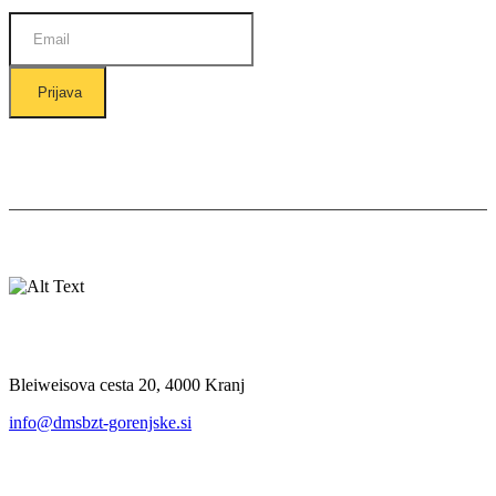
Prijava
Ostanite v stiku z nami:
Kje nas najdete
Bleiweisova cesta 20, 4000 Kranj
info@dmsbzt-gorenjske.si
O društvu