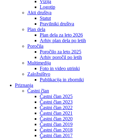
Vizija
Logotip
Akti društva
Statut
Pravilniki društva
Plan dela
Plan dela za leto 2026
Arhiv plan dela po letih
Poročila
Poročilo za leto 2025
Arhiv poročil po letih
Multimedija
Foto in video utrinki
Založništvo
Publikacija in zborniki
Priznanja
Častni član
Častni član 2025
Častni član 2023
Častni član 2022
Častni član 2021
Častni član 2020
Častni član 2019
Častni član 2018
Častni član 2017