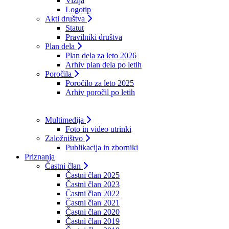
Vizija
Logotip
Akti društva
Statut
Pravilniki društva
Plan dela
Plan dela za leto 2026
Arhiv plan dela po letih
Poročila
Poročilo za leto 2025
Arhiv poročil po letih
Multimedija
Foto in video utrinki
Založništvo
Publikacija in zborniki
Priznanja
Častni član
Častni član 2025
Častni član 2023
Častni član 2022
Častni član 2021
Častni član 2020
Častni član 2019