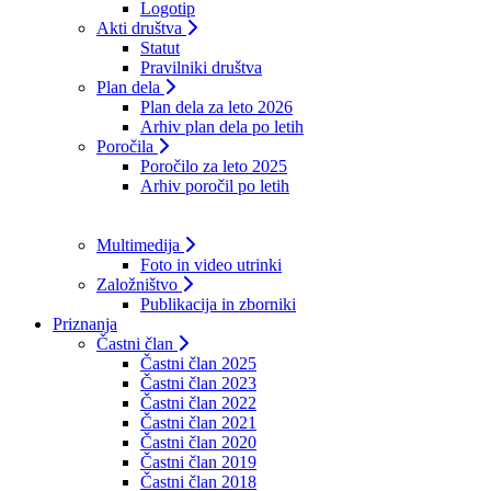
Logotip
Akti društva
Statut
Pravilniki društva
Plan dela
Plan dela za leto 2026
Arhiv plan dela po letih
Poročila
Poročilo za leto 2025
Arhiv poročil po letih
Multimedija
Foto in video utrinki
Založništvo
Publikacija in zborniki
Priznanja
Častni član
Častni član 2025
Častni član 2023
Častni član 2022
Častni član 2021
Častni član 2020
Častni član 2019
Častni član 2018